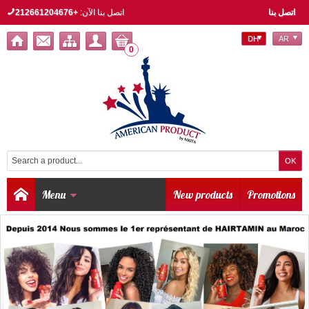
اتصل بنا
اتصل بنا الآن:
+212661204676
DH
AR
0
Menu
New products
Promotions