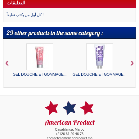
التعليقات
كل أول من يكتب تعليقاً !
29 other products in the same category :
‹
›
GEL DOUCHE ET GOMMAGE...
GEL DOUCHE ET GOMMAGE...
GE
American Product
Casablanca, Maroc
+2126 61 20 46 76
contact@americanproduct.ma