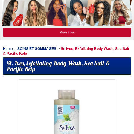
More infos
Home
>
SOINS ET GOMMAGES
>
St. Ives, Exfoliating Body Wash, Sea Salt
& Pacific Kelp
St. Ives, Exfoliating Body Wash, Sea Salt &
Pacific Kelp