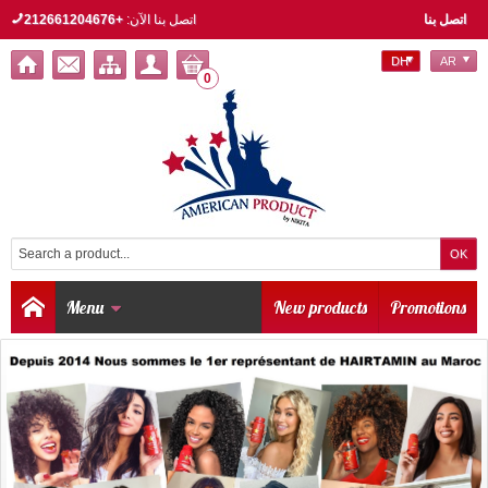
اتصل بنا
اتصل بنا الآن:
+212661204676
DH
AR
0
Menu
New products
Promotions