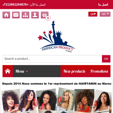
اتصل بنا
اتصل بنا الآن:
+212661204676
DH
AR
0
Menu
New products
Promotions