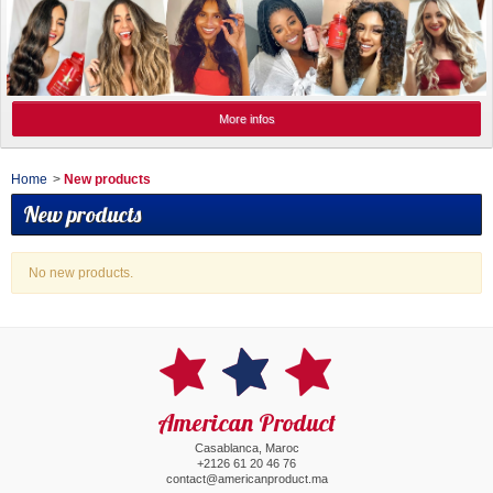
More infos
Home
>
New products
New products
No new products.
American Product
Casablanca, Maroc
+2126 61 20 46 76
contact@americanproduct.ma