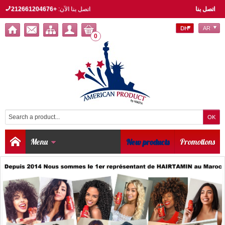
اتصل بنا
اتصل بنا الآن:
+212661204676
DH
AR
0
Menu
New products
Promotions