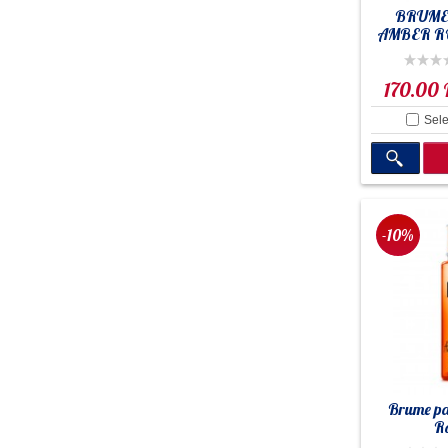
BRUME
AMBER R
170.00
Sele
-10%
Brume p
R