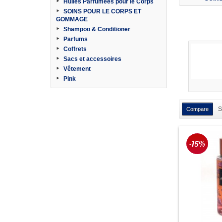
Huiles Parfumées pour le Corps
SOINS POUR LE CORPS ET
GOMMAGE
Shampoo & Conditioner
Parfums
Coffrets
Sacs et accessoires
Vêtement
Pink
S
-15%