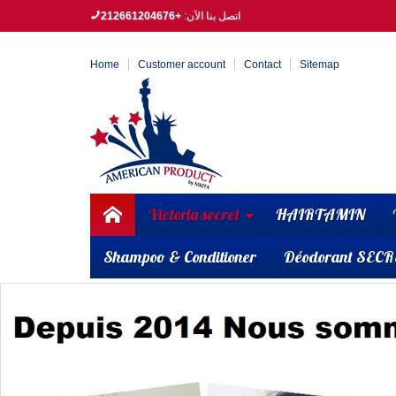
اتصل بنا الآن:
+212661204676
Home
Customer account
Contact
Sitemap
Victoria secret
HAIRTAMIN
Shampoo & Conditioner
Déodorant SECR