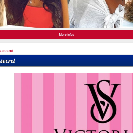
More infos
ia secret
 secret