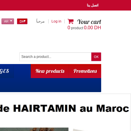
اتصل بنا
Your cart
Log in
مرحباً
AR
DH
0
0.00 DH
product
GES
New products
Promotions