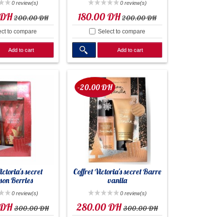
0 review(s)
0 review(s)
 DH
180.00 DH
200.00 DH
200.00 DH
ect to compare
Select to compare
Add to cart
Add to cart
-20.00 DH
ictoria's secret
Coffret Victoria's secret Barre
son Berries
vanila
0 review(s)
0 review(s)
 DH
280.00 DH
300.00 DH
300.00 DH