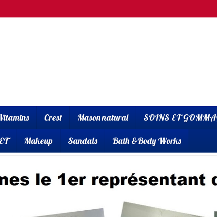
Vitamins
Crest
Mason natural
SOINS ET GOMMA
ET
Makeup
Sandals
Bath &Body Works