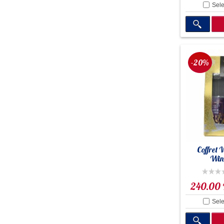
Sele
-20%
Coffret V
Wint
240.00
Sele