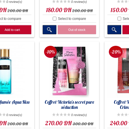
0 review(s)
0 review(s)
 DH
180.00 DH
150.00
200.00 DH
200.00 DH
ct to compare
Select to compare
Sel
Add to cart
Out of stock
-10%
-20%
fumée Aqua Kiss
Coffret Victoria's secret pure
Coffret V
séduction
Crim
0 review(s)
0 review(s)
 DH
270.00 DH
240.00
200.00 DH
300.00 DH