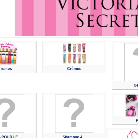
Brumes
Crèmes
Ge
 POUR LE...
Shampoo &...