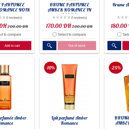
 PARFUMEE
BRUME PARFUMEE
Brume A
OMANCE NOIR
AMBER ROMANCE IN
BLOOM
0 review(s)
0 review(s)
 DH
170.00 DH
180.00
200.00 DH
200.00 DH
ct to compare
Select to compare
Sel
Add to cart
Out of stock
-10%
-25%
arfumée Amber
Lait parfumé Amber
BRUME
omance
Romance
AMBE