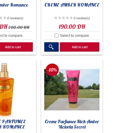
mber Romance
CREME AMBER ROMANCE
0 review(s)
0 review(s)
 DH
190.00 DH
200.00 DH
ect to compare
Select to compare
Add to cart
Add to cart
-10%
 PARFUMEE
Creme Parfumee Rich Amber
R ROMANCE
Victoria Secret