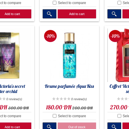
ct to compare
Select to compare
Sel
Add to cart
Add to cart
-10%
-10%
ictoria's secret
Brume parfumée Aqua Kiss
Coffret Vic
er orchid
s
0 review(s)
0 review(s)
 DH
180.00 DH
270.00
300.00 DH
200.00 DH
ct to compare
Select to compare
Sel
Add to cart
Out of stock