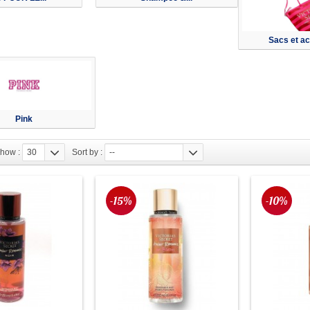
Sacs et a
Pink
how :
30
Sort by :
--
-15%
-10%