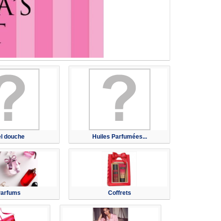
l douche
Huiles Parfumées...
Parfums
Coffrets