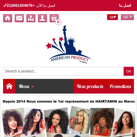
اتصل بنا
اتصل بنا الآن:
+212661204676
DH
AR
0
Menu
New products
Promotions