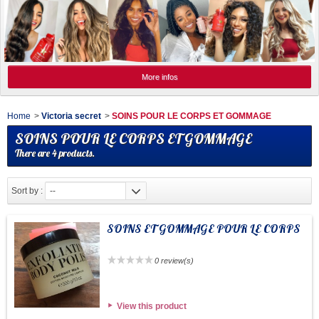
More infos
Home
>
Victoria secret
>
SOINS POUR LE CORPS ET GOMMAGE
SOINS POUR LE CORPS ET GOMMAGE
There are 4 products.
Sort by :
--
SOINS ET GOMMAGE POUR LE CORPS
0 review(s)
View this product