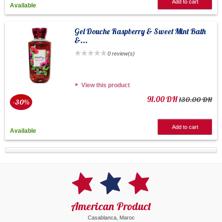
Add to cart
Available
Gel Douche Raspberry & Sweet Mint Bath
&...
0 review(s)
View this product
91.00 DH
130.00 DH
-30%
Add to cart
Available
American Product
Casablanca, Maroc