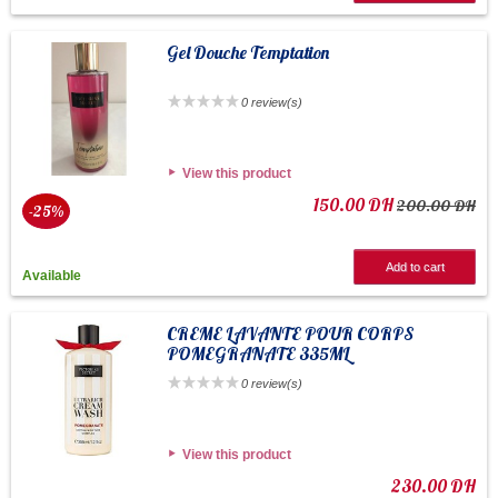
Gel Douche Temptation
0 review(s)
View this product
150.00 DH
200.00 DH
-25%
Add to cart
Available
CREME LAVANTE POUR CORPS
POMEGRANATE 335ML
0 review(s)
View this product
230.00 DH