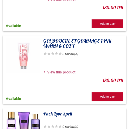
180.00 DH
Add to cart
Available
GEL DOUCHE ET GOMMAGE PINK
WARM & COZY
0 review(s)
View this product
180.00 DH
Add to cart
Available
Pack Love Spell
0 review(s)