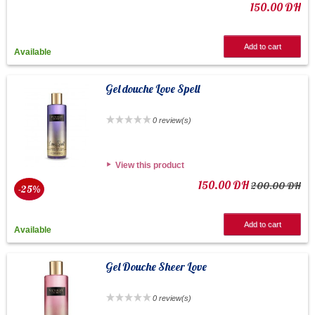
150.00 DH
Add to cart
Available
Gel douche Love Spell
0 review(s)
View this product
150.00 DH
200.00 DH
-25%
Add to cart
Available
Gel Douche Sheer Love
0 review(s)