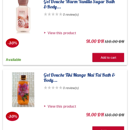
Gel Douche Warm Vanilla Sugar Bath
&Body...
0 review(s)
View this product
91.00 DH
130.00 DH
-30%
Add to cart
Available
Gel Douche Tiki Mango Mai Tai Bath &
Body...
0 review(s)
View this product
91.00 DH
130.00 DH
-30%