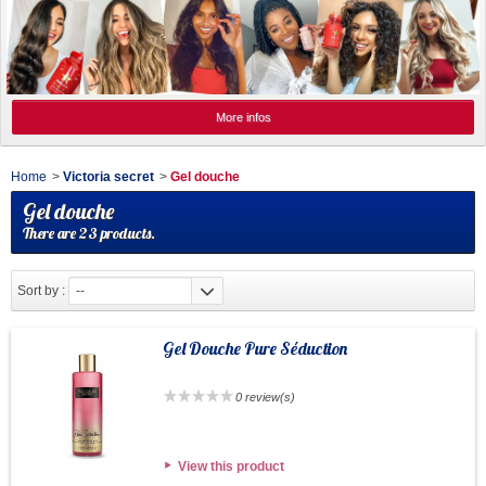
More infos
Home
>
Victoria secret
>
Gel douche
Gel douche
There are 23 products.
Sort by :
--
Gel Douche Pure Séduction
0 review(s)
View this product