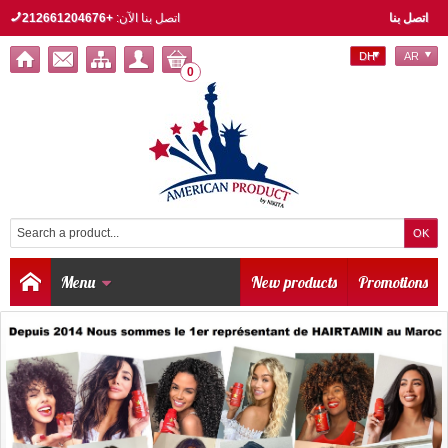
اتصل بنا
اتصل بنا الآن:
+212661204676
DH
AR
0
Menu
New products
Promotions