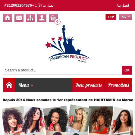
اتصل بنا
اتصل بنا الآن:
+212661204676
DH
AR
0
Menu
New products
Promotions