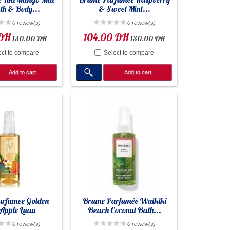
th & Body...
& Sweet Mint...
0 review(s)
0 review(s)
 DH
104.00 DH
130.00 DH
130.00 DH
ect to compare
Select to compare
Add to cart
Add to cart
rfumee Golden
Brume Parfumée Waikiki
 Apple Luau
Beach Coconut Bath...
0 review(s)
0 review(s)