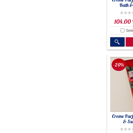
Bath 
104.00
Sele
-20%
Creme Par
& Swe