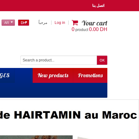
اتصل بنا
Your cart
Log in
مرحباً
AR
DH
0
0.00 DH
product
GES
New products
Promotions