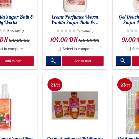
la Sugar Bath &
Creme Parfumee Warm
Gel Douch
dy Works
Vanilla Sugar Bath &...
Sugar B
0 review(s)
0 review(s)
 DH
104.00 DH
91.00
130.00 DH
130.00 DH
ct to compare
Select to compare
Sel
Add to cart
Add to cart
-20%
-30%
fumee Sweet Pea
Creme Parfumee Tiki Mango
Gel Douch