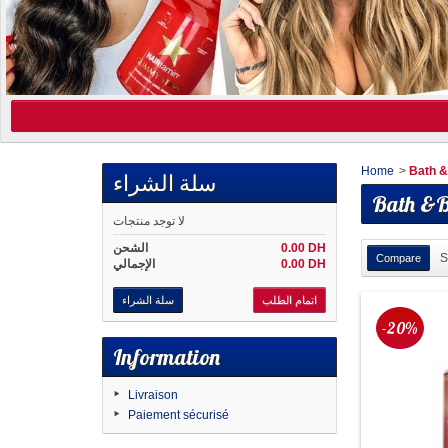
Home
>
Bath 
سلة الشراء
Bath &
لا توجد منتجات
0.00 DH
الشحن
S
0.00 DH
الإجمالي
اتمام الطلب
سلة الشراء
-20%
Information
Livraison
Paiement sécurisé