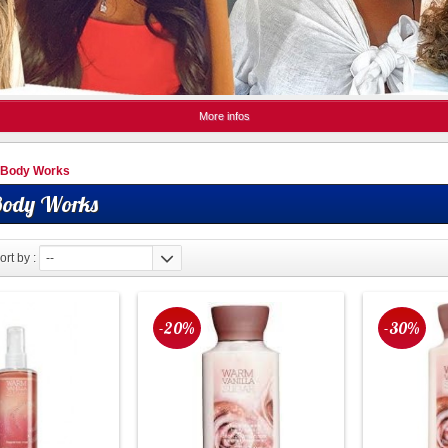
More infos
&Body Works
Body Works
ort by :
--
-20%
-30%