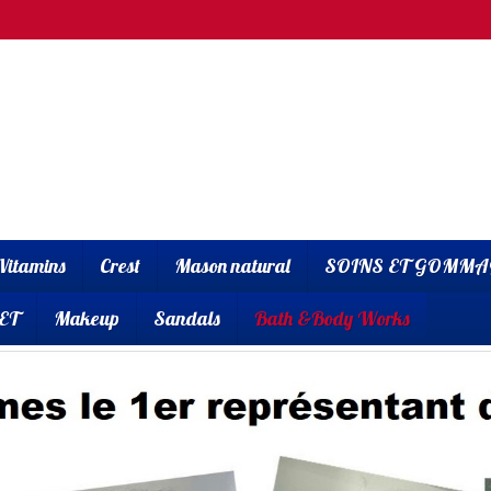
Vitamins
Crest
Mason natural
SOINS ET GOMMA
ET
Makeup
Sandals
Bath &Body Works