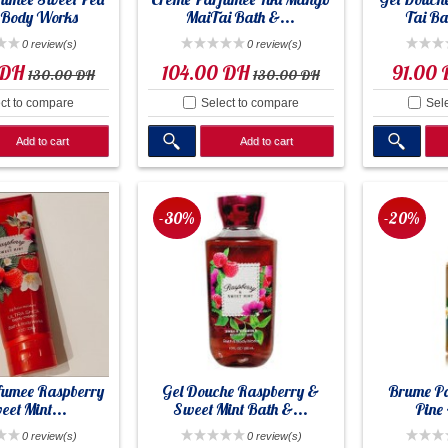
&Body Works
MaiTai Bath &...
Tai Ba
0 review(s)
0 review(s)
 DH
104.00 DH
91.00
130.00 DH
130.00 DH
ct to compare
Select to compare
Sel
Add to cart
Add to cart
-30%
-20%
fumee Raspberry
Gel Douche Raspberry &
Brume Pa
et Mint...
Sweet Mint Bath &...
Pine
0 review(s)
0 review(s)