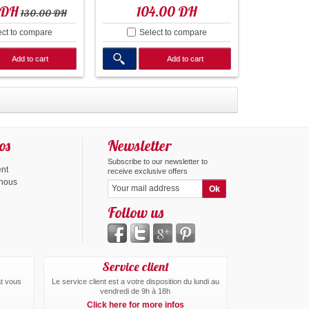
 DH
104.00 DH
130.00 DH
ect to compare
Select to compare
Add to cart
Add to cart
os
Newsletter
Subscribe to our newsletter to
ent
receive exclusive offers
-nous
Follow us
Service client
at vous
Le service client est a votre disposition du lundi au
vendredi de 9h à 18h
Click here for more infos