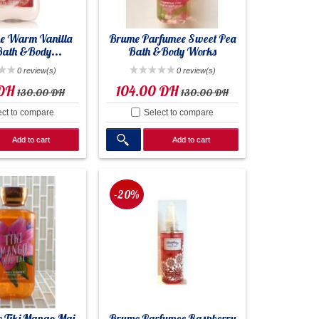
e Warm Vanilla
Brume Parfumee Sweet Pea
ath &Body...
Bath &Body Works
0 review(s)
0 review(s)
 DH
104.00 DH
130.00 DH
130.00 DH
ect to compare
Select to compare
Add to cart
Add to cart
-20%
e Tiki Mango Mai
Brume Parfumee Raspberry