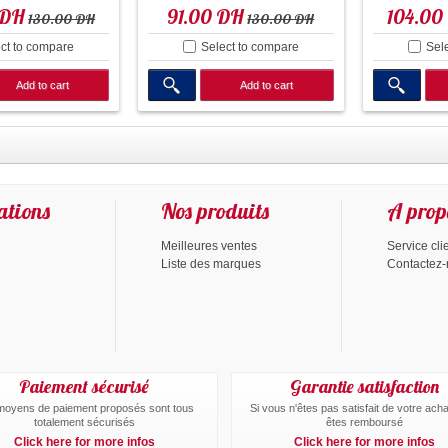
 DH
91.00 DH
104.00
130.00 DH
130.00 DH
ct to compare
Select to compare
Sel
Add to cart
Add to cart
ations
Nos produits
A prop
Meilleures ventes
Service cli
Liste des marques
Contactez
Paiement sécurisé
Garantie satisfaction
moyens de paiement proposés sont tous
Si vous n'êtes pas satisfait de votre ach
totalement sécurisés
êtes remboursé
Click here for more infos
Click here for more infos