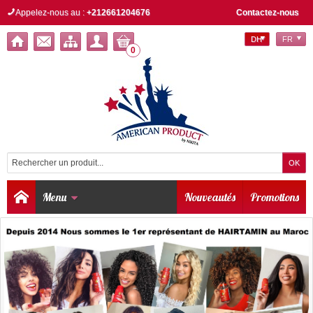
Appelez-nous au :
+212661204676
Contactez-nous
DH
FR
0
Menu
Nouveautés
Promotions