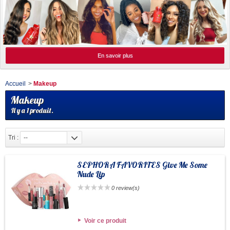
En savoir plus
Accueil
>
Makeup
Makeup
Il y a 1 produit.
Tri :
--
SEPHORA FAVORITES Give Me Some
Nude Lip
0 review(s)
Voir ce produit