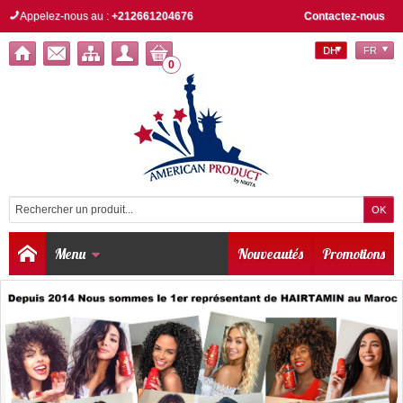
Appelez-nous au :
+212661204676
Contactez-nous
DH
FR
0
Menu
Nouveautés
Promotions