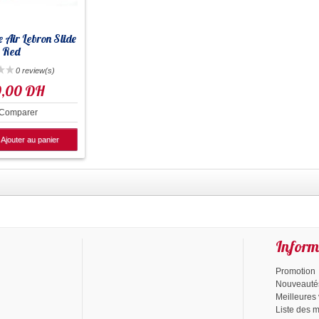
 Air Lebron Slide
Red
0 review(s)
9,00 DH
Comparer
Ajouter au panier
Inform
Promotion
Nouveauté
Meilleures
Liste des 