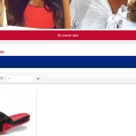
En savoir plus
als
Tri :
--