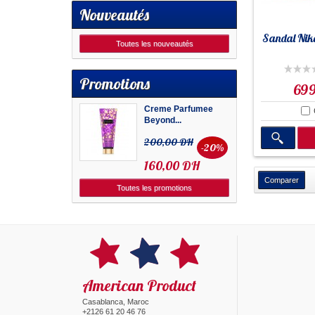
Nouveautés
Sandal Nike
Toutes les nouveautés
Promotions
69
Creme Parfumee
Beyond...
200,00 DH
-20%
160,00 DH
Toutes les promotions
American Product
Casablanca, Maroc
+2126 61 20 46 76