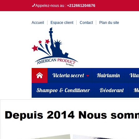
Appelez-nous au :
+212661204676
Accueil
Espace client
Contact
Plan du site
Victoria secret
Hairtamin
Vit
Shampoo & Conditioner
Déodorant
M