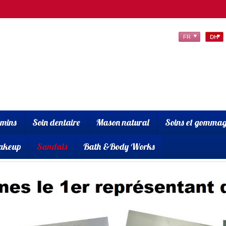
FR
DH
amins
Soin dentaire
Mason natural
Soins et gommag
akeup
Sandals
Bath &Body Works