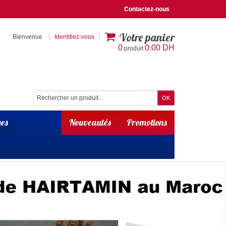
Contactez-nous
Votre panier
Bienvenue
Identifiez-vous
0
0.00 DH
produit
es
Nouveautés
Promotions