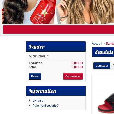
Accueil
>
Sand
Panier
Sandals
Aucun produit
Livraison
0,00 DH
Total
0,00 DH
Panier
Commander
Information
Livraison
Paiement sécurisé