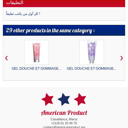
التعليقات
كل أول من يكتب تعليقاً !
29 other products in the same category :
‹
›
GEL DOUCHE ET GOMMAGE...
GEL DOUCHE ET GOMMAGE...
GE
American Product
Casablanca, Maroc
+2126 61 20 46 76
contact@americanproduct.ma