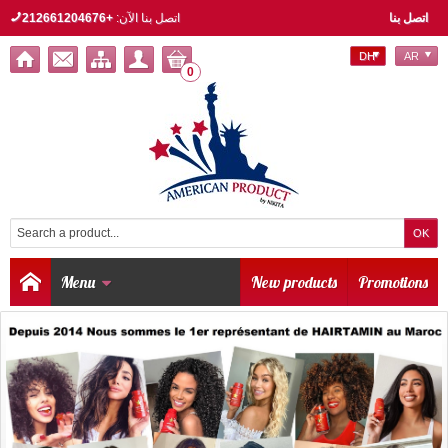
اتصل بنا
اتصل بنا الآن:
+212661204676
DH
AR
0
Menu
New products
Promotions