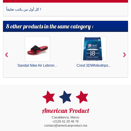
كل أول من يكتب تعليقاً !
8 other products in the same category :
‹
›
Sandal Nike Air Lebron...
Crest 3DWhitestrips...
American Product
Casablanca, Maroc
+2126 61 20 46 76
contact@americanproduct.ma