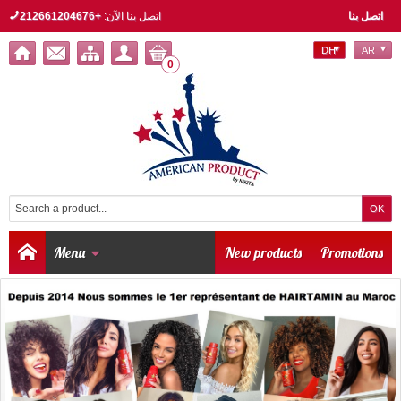
اتصل بنا
اتصل بنا الآن:
+212661204676
DH
AR
0
Menu
New products
Promotions