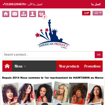
اتصل بنا
اتصل بنا الآن:
+212661204676
DH
AR
0
Menu
New products
Promotions