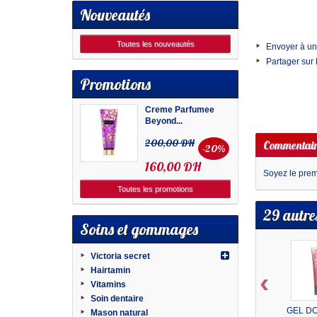
Nouveautés
Toutes les nouveautés
Envoyer à un
Partager sur
Promotions
Creme Parfumee
Beyond...
200,00 DH
Commentair
-20%
160,00 DH
Soyez le premi
Toutes les promotions
29 autre
Soins et gommages
Victoria secret
Hairtamin
‹
Vitamins
Soin dentaire
GEL D
Mason natural