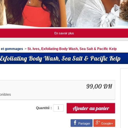
En savoir plus
s et gommages
>
St. Ives, Exfoliating Body Wash, Sea Salt & Pacific Kelp
, Exfoliating Body Wash, Sea Salt & Pacific Kelp
99,00 DH
onibles
Quantité :
Partager
Google+