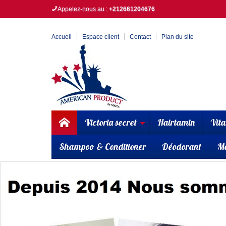
Appelez-nous au :
+212661204676
Accueil
Espace client
Contact
Plan du site
Victoria secret
Hairtamin
Vit
Shampoo & Conditioner
Déodorant
M