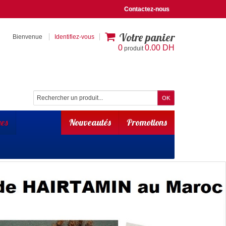
Contactez-nous
Votre panier
Bienvenue
Identifiez-vous
0
0.00 DH
produit
es
Nouveautés
Promotions