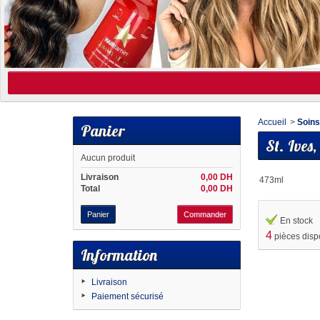
Accueil
>
Soin
Panier
St. Ives
Aucun produit
Livraison
0,00 DH
473ml
Total
0,00 DH
Panier
Commander
En stock
4
pièces disp
Information
Livraison
Paiement sécurisé