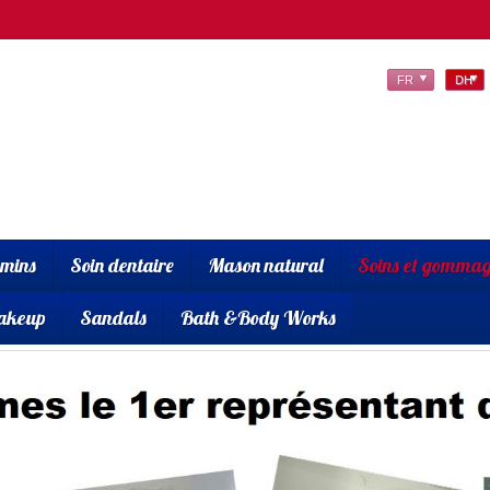
FR
DH
amins
Soin dentaire
Mason natural
Soins et gommag
akeup
Sandals
Bath &Body Works