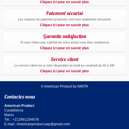
Cliquez ici pour en savoir plus
Paiement sécurisé
Les moyens de paiement proposés sont tous totalement sécurisés
Cliquez ici pour en savoir plus
Garantie satisfaction
Si vous n'êtes pas satisfait de votre achat vous êtes remboursé
Cliquez ici pour en savoir plus
Service client
Le service client est a votre disposition du lundi au vendredi de 9h à 18h
Cliquez ici pour en savoir plus
© American Product by NIKITA
Contactez-nous
American Product
Casablanca
Maroc
Tél. : +212661204676
E-mail :
Americanproduct.aap@gmail.com