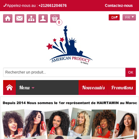
Appelez-nous au :
+212661204676
Contactez-nous
DH
FR
0
Menu
Nouveautés
Promotions