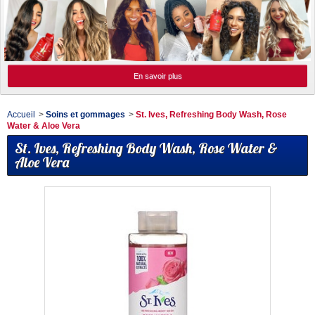
En savoir plus
Accueil
>
Soins et gommages
>
St. Ives, Refreshing Body Wash, Rose
Water & Aloe Vera
St. Ives, Refreshing Body Wash, Rose Water &
Aloe Vera