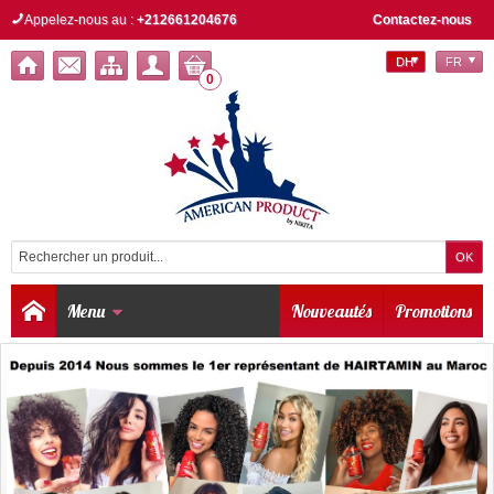
Appelez-nous au :
+212661204676
Contactez-nous
DH
FR
0
Menu
Nouveautés
Promotions