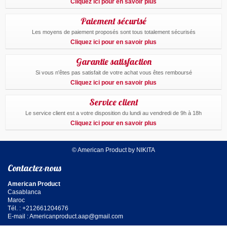
Cliquez ici pour en savoir plus
Paiement sécurisé
Les moyens de paiement proposés sont tous totalement sécurisés
Cliquez ici pour en savoir plus
Garantie satisfaction
Si vous n'êtes pas satisfait de votre achat vous êtes remboursé
Cliquez ici pour en savoir plus
Service client
Le service client est a votre disposition du lundi au vendredi de 9h à 18h
Cliquez ici pour en savoir plus
© American Product by NIKITA
Contactez-nous
American Product
Casablanca
Maroc
Tél. : +212661204676
E-mail :
Americanproduct.aap@gmail.com