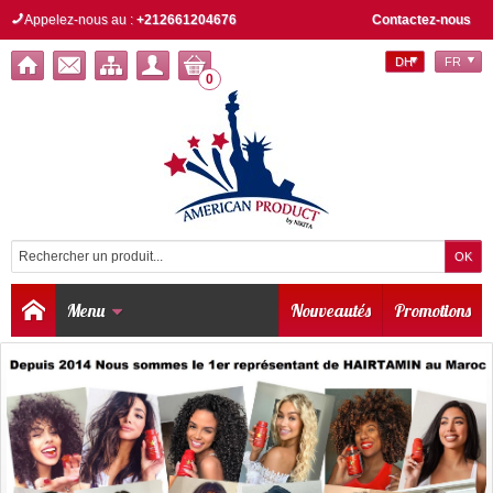
Appelez-nous au :
+212661204676
Contactez-nous
DH
FR
0
Menu
Nouveautés
Promotions