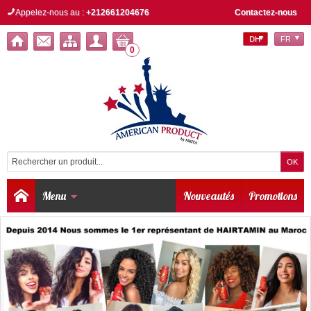
Appelez-nous au :
+212661204676
Contactez-nous
DH
FR
0
Menu
Nouveautés
Promotions