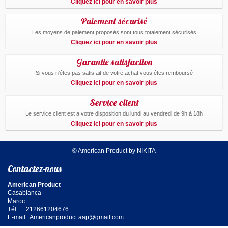
Cliquez ici pour en savoir plus
Paiement sécurisé
Les moyens de paiement proposés sont tous totalement sécurisés
Cliquez ici pour en savoir plus
Garantie satisfaction
Si vous n'êtes pas satisfait de votre achat vous êtes remboursé
Cliquez ici pour en savoir plus
Service client
Le service client est a votre disposition du lundi au vendredi de 9h à 18h
Cliquez ici pour en savoir plus
© American Product by NIKITA
Contactez-nous
American Product
Casablanca
Maroc
Tél. : +212661204676
E-mail :
Americanproduct.aap@gmail.com