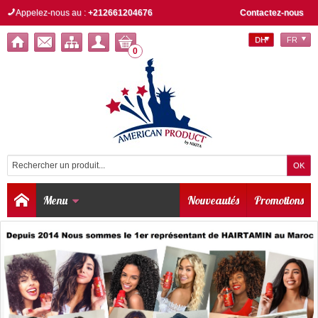
Appelez-nous au :
+212661204676
Contactez-nous
DH
FR
0
Menu
Nouveautés
Promotions