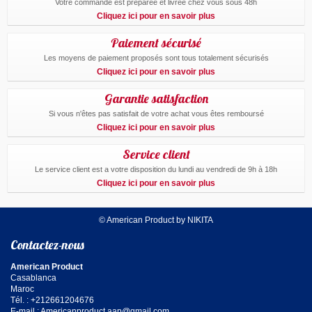
Votre commande est preparée et livrée chez vous sous 48h
Cliquez ici pour en savoir plus
Paiement sécurisé
Les moyens de paiement proposés sont tous totalement sécurisés
Cliquez ici pour en savoir plus
Garantie satisfaction
Si vous n'êtes pas satisfait de votre achat vous êtes remboursé
Cliquez ici pour en savoir plus
Service client
Le service client est a votre disposition du lundi au vendredi de 9h à 18h
Cliquez ici pour en savoir plus
© American Product by NIKITA
Contactez-nous
American Product
Casablanca
Maroc
Tél. : +212661204676
E-mail :
Americanproduct.aap@gmail.com