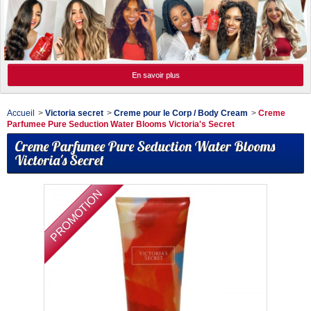
En savoir plus
Accueil
>
Victoria secret
>
Creme pour le Corp / Body Cream
>
Creme
Parfumee Pure Seduction Water Blooms Victoria's Secret
Creme Parfumee Pure Seduction Water Blooms
Victoria's Secret
PROMOTION