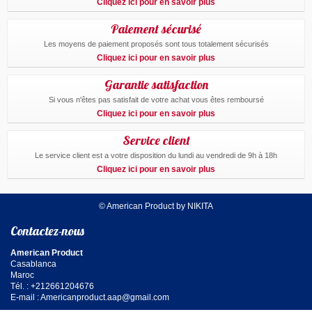
Cliquez ici pour en savoir plus
Paiement sécurisé
Les moyens de paiement proposés sont tous totalement sécurisés
Cliquez ici pour en savoir plus
Garantie satisfaction
Si vous n'êtes pas satisfait de votre achat vous êtes remboursé
Cliquez ici pour en savoir plus
Service client
Le service client est a votre disposition du lundi au vendredi de 9h à 18h
Cliquez ici pour en savoir plus
© American Product by NIKITA
Contactez-nous
American Product
Casablanca
Maroc
Tél. : +212661204676
E-mail :
Americanproduct.aap@gmail.com