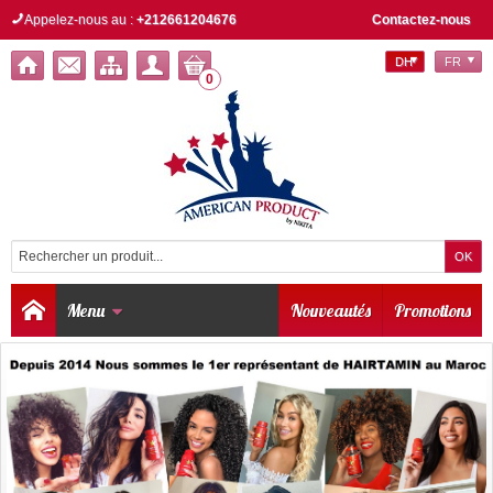
Appelez-nous au :
+212661204676
Contactez-nous
DH
FR
0
Menu
Nouveautés
Promotions