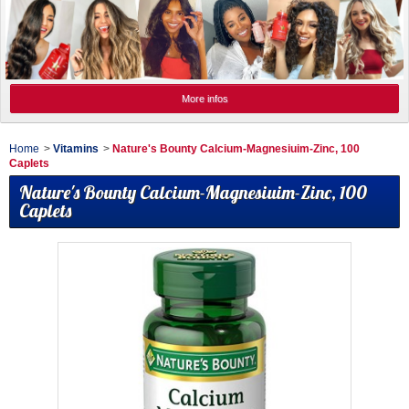
More infos
Home
>
Vitamins
>
Nature's Bounty Calcium-Magnesiuim-Zinc, 100
Caplets
Nature's Bounty Calcium-Magnesiuim-Zinc, 100
Caplets