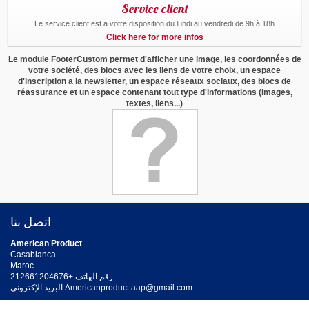
Service client
Le service client est a votre disposition du lundi au vendredi de 9h à 18h
Click here for more infos
Le module FooterCustom permet d'afficher une image, les coordonnées de
votre société, des blocs avec les liens de votre choix, un espace
d'inscription a la newsletter, un espace réseaux sociaux, des blocs de
réassurance et un espace contenant tout type d'informations (images,
textes, liens...)
اتصل بنا
American Product
Casablanca
Maroc
رقم الهاتف +212661204676
Americanproduct.aap@gmail.com
البريد الإكتروني