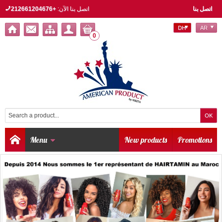
اتصل بنا
اتصل بنا الآن:
+212661204676
DH
AR
0
Menu
New products
Promotions