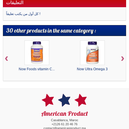
التعليقات
كل أول من يكتب تعليقاً !
30 other products in the same category :
‹
›
Now Foods vitamin C...
Now Ultra Omega 3
American Product
Casablanca, Maroc
+2126 61 20 46 76
contact@americanproduct.ma