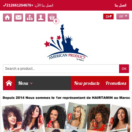
اتصل بنا
اتصل بنا الآن:
+212661204676
DH
AR
0
Menu
New products
Promotions