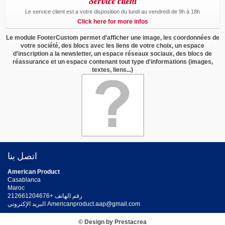
Service client
Le service client est a votre disposition du lundi au vendredi de 9h à 18h
Click here for more infos
Le module FooterCustom permet d'afficher une image, les coordonnées de
votre société, des blocs avec les liens de votre choix, un espace
d'inscription a la newsletter, un espace réseaux sociaux, des blocs de
réassurance et un espace contenant tout type d'informations (images,
textes, liens...)
اتصل بنا
American Product
Casablanca
Maroc
رقم الهاتف +212661204676
Americanproduct.aap@gmail.com
البريد الإكتروني
© Design by Prestacrea