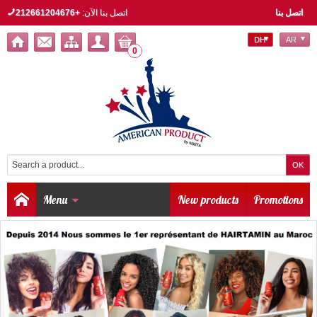
اتصل بنا
اتصل بنا الآن:
+212661204676
DH
AR
0
Menu
New products
Promotions