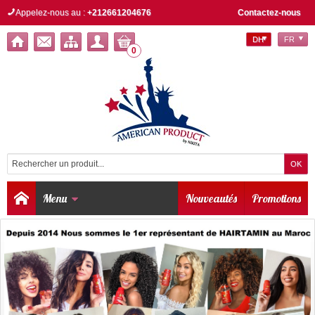
Appelez-nous au :
+212661204676
Contactez-nous
DH
FR
0
Menu
Nouveautés
Promotions