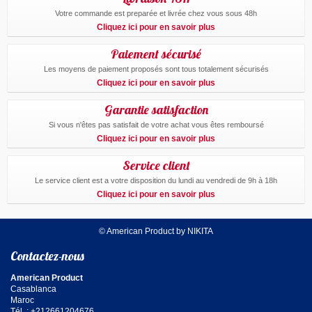
Votre commande est preparée et livrée chez vous sous 48h
Cliquez ici pour en savoir plus
Paiement sécurisé
Les moyens de paiement proposés sont tous totalement sécurisés
Cliquez ici pour en savoir plus
Garantie satisfaction
Si vous n'êtes pas satisfait de votre achat vous êtes remboursé
Cliquez ici pour en savoir plus
Service client
Le service client est a votre disposition du lundi au vendredi de 9h à 18h
Cliquez ici pour en savoir plus
© American Product by NIKITA
Contactez-nous
American Product
Casablanca
Maroc
Tél. : +212661204676