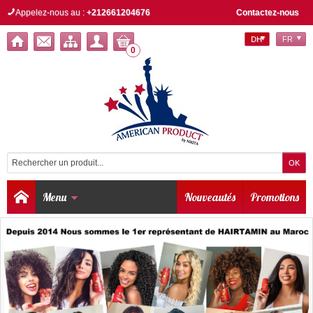
Appelez-nous au :
+212661204676
Contactez-nous
DH
FR
0
Menu
Nouveautés
Promotions