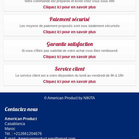
Votre commande est preparée et livrée chez vous sous 48h
Cliquez ici pour en savoir plus
Paiement sécurisé
Les moyens de paiement proposés sont tous totalement sécurisés
Cliquez ici pour en savoir plus
Garantie satisfaction
Si vous n'êtes pas satisfait de votre achat vous êtes remboursé
Cliquez ici pour en savoir plus
Service client
Le service client est a votre disposition du lundi au vendredi de 9h à 18h
Cliquez ici pour en savoir plus
© American Product by NIKITA
Contactez-nous
American Product
Casablanca
Maroc
Tél. : +212661204676
E-mail :
Americanproduct.aap@gmail.com