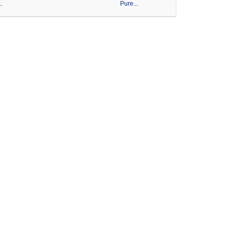
.
Pure...
Pure...