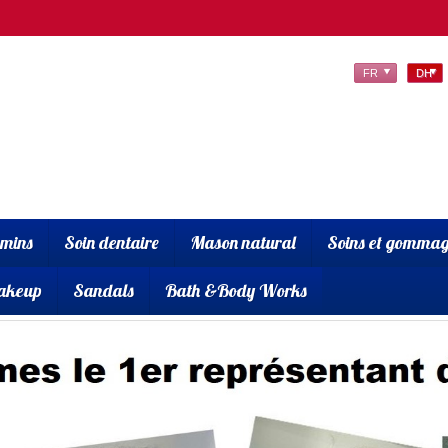
FR
DH
amins
Soin dentaire
Mason natural
Soins et gommag
akeup
Sandals
Bath &Body Works