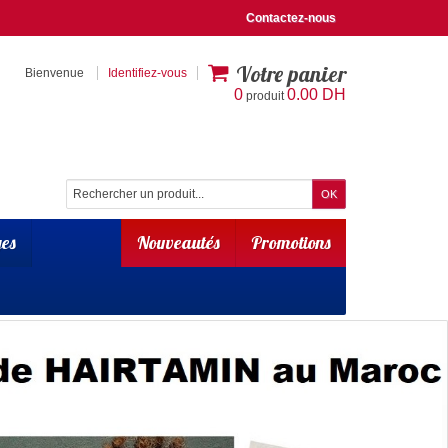
Contactez-nous
Votre panier
Bienvenue
Identifiez-vous
0
0.00 DH
produit
es
Nouveautés
Promotions