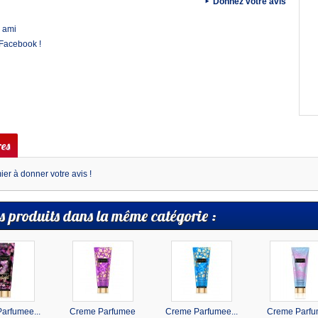
Donnez votre avis
 ami
 Facebook !
es
er à donner votre avis !
s produits dans la même catégorie :
arfumee...
Creme Parfumee
Creme Parfumee...
Creme Parf