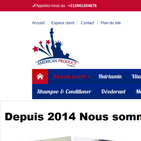
Appelez-nous au :
+212661204676
Accueil
Espace client
Contact
Plan du site
Victoria secret
Hairtamin
Vit
Shampoo & Conditioner
Déodorant
M