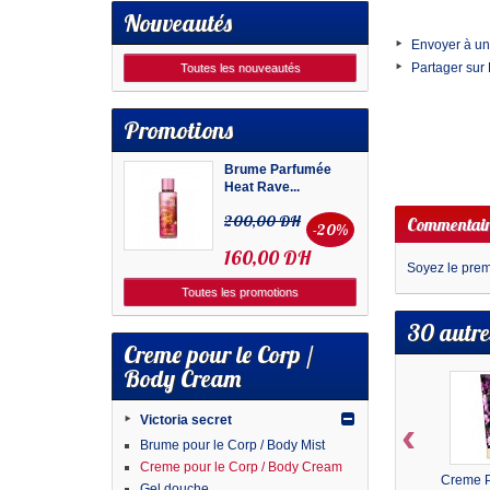
Nouveautés
Envoyer à un
Partager sur
Toutes les nouveautés
Promotions
Brume Parfumée
Heat Rave...
200,00 DH
Commentair
-20%
160,00 DH
Soyez le premi
Toutes les promotions
30 autre
Creme pour le Corp /
Body Cream
Victoria secret
‹
Brume pour le Corp / Body Mist
Creme pour le Corp / Body Cream
Creme P
Gel douche