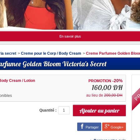
En savoir plus
ria secret
>
Creme pour le Corp / Body Cream
>
Creme Parfumee Golden Bloom
rfumee Golden Bloom Victoria's Secret
PR
-20%
Body Cream / Lotion
PROMOTION
160,00 DH
au lieu de
200,00 DH
onibles
Quantité :
Partager
Google+