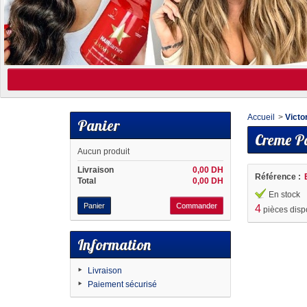
Accueil
>
Victo
Panier
Creme Pa
Aucun produit
Livraison
0,00 DH
Référence :
Total
0,00 DH
En stock
Panier
Commander
4
pièces disp
Information
Livraison
Paiement sécurisé