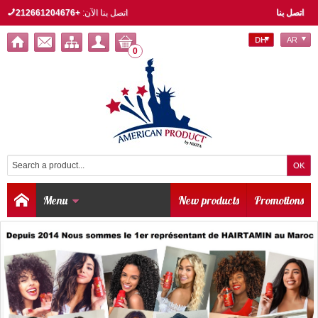
اتصل بنا
اتصل بنا الآن:
+212661204676
DH
AR
0
Menu
New products
Promotions