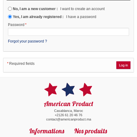
No, I am a new customer :
I want to create an account
Yes, I am already registered :
I have a password
Password
*
Forgot your password ?
*
Required fields
American Product
Casablanca, Maroc
+2126 61 20 46 76
contact@americanproduct.ma
Informations
Nos produits