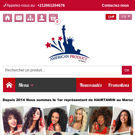
Appelez-nous au :
+212661204676
Contactez-nous
DH
FR
0
Menu
Nouveautés
Promotions