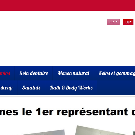
FR
DH
amins
Soin dentaire
Mason natural
Soins et gommag
akeup
Sandals
Bath &Body Works