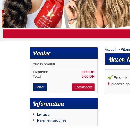
Accueil
>
Vitam
Panier
Mason Na
Aucun produit
Livraison
0,00 DH
Total
0,00 DH
En stock
6
pièces disp
Panier
Commander
Information
Livraison
Paiement sécurisé