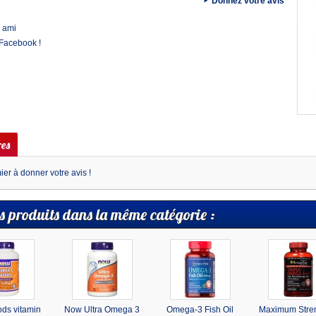
Donnez votre avis
 ami
 Facebook !
es
er à donner votre avis !
s produits dans la même catégorie :
ds vitamin
Now Ultra Omega 3
Omega-3 Fish Oil
Maximum Stren