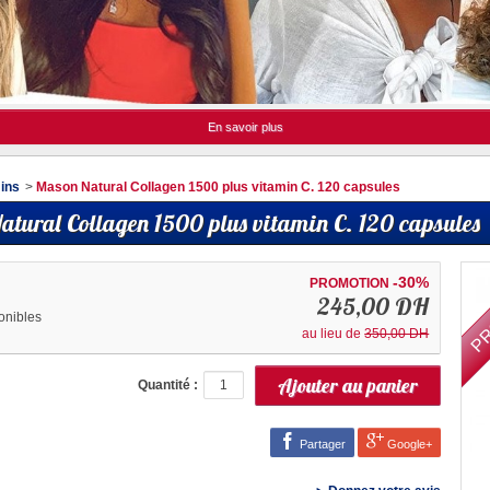
En savoir plus
ins
>
Mason Natural Collagen 1500 plus vitamin C. 120 capsules
tural Collagen 1500 plus vitamin C. 120 capsules
PR
-30%
PROMOTION
245,00 DH
onibles
au lieu de
350,00 DH
Quantité :
Partager
Google+