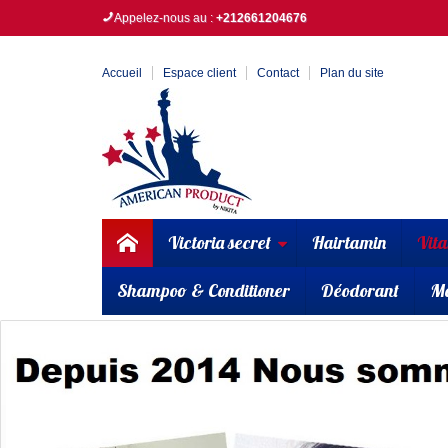
Appelez-nous au :
+212661204676
Accueil
Espace client
Contact
Plan du site
Victoria secret
Hairtamin
Vit
Shampoo & Conditioner
Déodorant
M