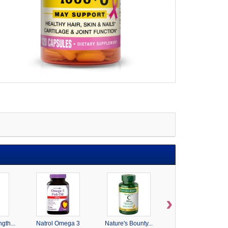
›
gth...
Natrol Omega 3
Nature's Bounty...
Nature's