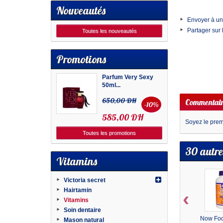
Nouveautés
Envoyer à un
Partager sur
Toutes les nouveautés
Promotions
Parfum Very Sexy
50ml...
650,00 DH
Commentair
-10%
585,00 DH
Soyez le premi
Toutes les promotions
30 autre
Vitamins
Victoria secret
Hairtamin
‹
Vitamins
Soin dentaire
Now Foo
Mason natural