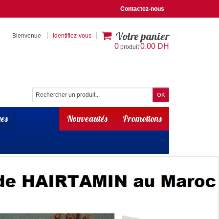
Contactez-nous
Votre panier
Bienvenue
Identifiez-vous
0
0.00 DH
produit
es
Nouveautés
Promotions