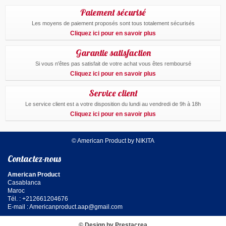
Paiement sécurisé
Les moyens de paiement proposés sont tous totalement sécurisés
Cliquez ici pour en savoir plus
Garantie satisfaction
Si vous n'êtes pas satisfait de votre achat vous êtes remboursé
Cliquez ici pour en savoir plus
Service client
Le service client est a votre disposition du lundi au vendredi de 9h à 18h
Cliquez ici pour en savoir plus
© American Product by NIKITA
Contactez-nous
American Product
Casablanca
Maroc
Tél. : +212661204676
E-mail :
Americanproduct.aap@gmail.com
© Design by Prestacrea