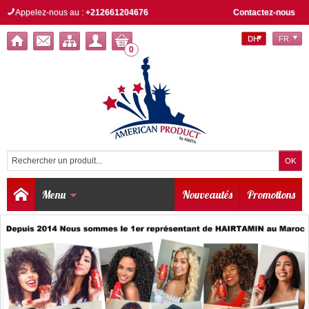
Appelez-nous au :
+212661204676
Contactez-nous
DH
FR
0
Menu
Nouveautés
Promotions