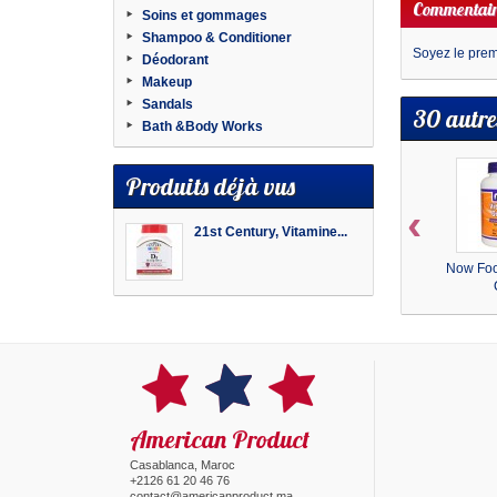
Commentair
Soins et gommages
Shampoo & Conditioner
Soyez le premi
Déodorant
Makeup
Sandals
30 autre
Bath &Body Works
Produits déjà vus
‹
21st Century, Vitamine...
Now Foo
American Product
Casablanca, Maroc
+2126 61 20 46 76
contact@americanproduct.ma