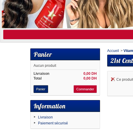
Accueil
>
Vitam
Panier
21st Cen
Aucun produit
Livraison
0,00 DH
Total
0,00 DH
Ce produit
Panier
Commander
Information
Livraison
Paiement sécurisé