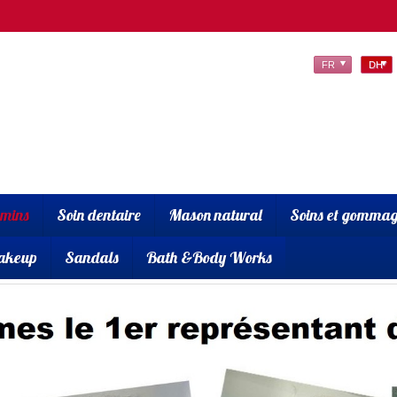
FR
DH
amins
Soin dentaire
Mason natural
Soins et gommag
akeup
Sandals
Bath &Body Works