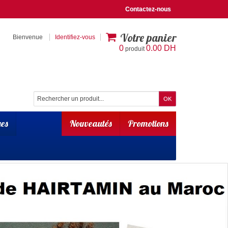
Contactez-nous
Votre panier
Bienvenue
Identifiez-vous
0
0.00 DH
produit
es
Nouveautés
Promotions