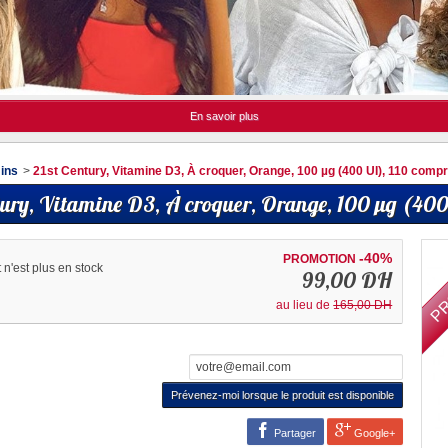
En savoir plus
ins
>
21st Century, Vitamine D3, À croquer, Orange, 100 µg (400 UI), 110 comp
tury, Vitamine D3, À croquer, Orange, 100 µg (40
PR
-40%
PROMOTION
 n'est plus en stock
99,00 DH
au lieu de
165,00 DH
Prévenez-moi lorsque le produit est disponible
Partager
Google+