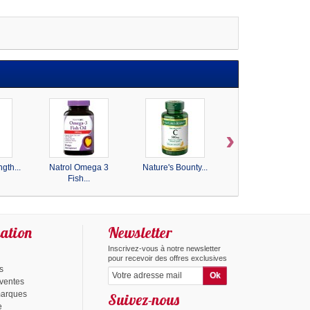
›
gth...
Natrol Omega 3
Nature's Bounty...
Nature's
Fish...
BountyVitamin...
ation
Newsletter
Inscrivez-vous à notre newsletter
pour recevoir des offres exclusives
s
 ventes
marques
Suivez-nous
e