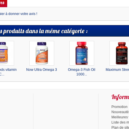
es
er à donner votre avis !
s produits dans la même catégorie :
ds vitamin
Now Ultra Omega 3
Omega-3 Fish Oil
Maximum Stren
C...
1000...
Inform
Promotion
Nouveauté
Meilleures
Liste des 
Plan de sit