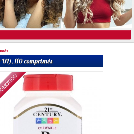
rimés
0 UI), 110 comprimés
OMOTION