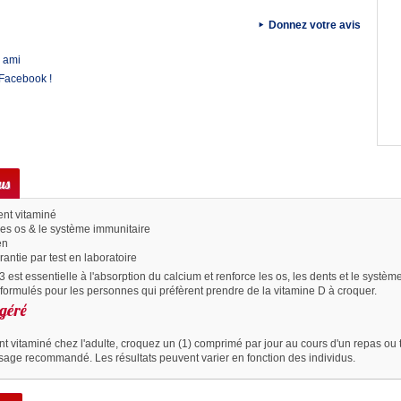
Donnez votre avis
 ami
 Facebook !
us
nt vitaminé
les os & le système immunitaire
en
rantie par test en laboratoire
 est essentielle à l'absorption du calcium et renforce les os, les dents et le systè
formulés pour les personnes qui préfèrent prendre de la vitamine D à croquer.
géré
 vitaminé chez l'adulte, croquez un (1) comprimé par jour au cours d'un repas ou t
sage recommandé. Les résultats peuvent varier en fonction des individus.