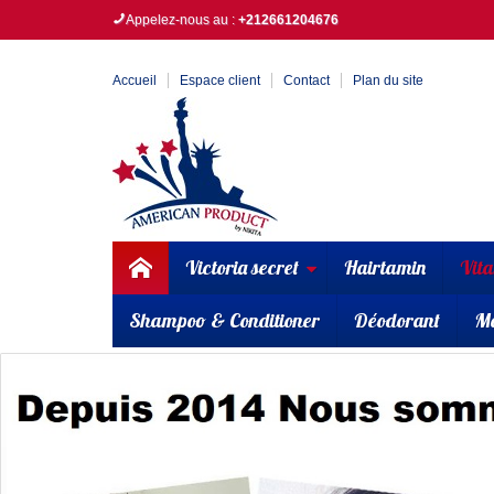
Appelez-nous au :
+212661204676
Accueil
Espace client
Contact
Plan du site
Victoria secret
Hairtamin
Vit
Shampoo & Conditioner
Déodorant
M