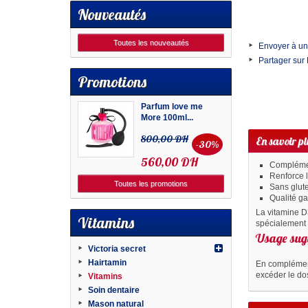
Nouveautés
Toutes les nouveautés
Envoyer à un
Partager sur
Promotions
Parfum love me
More 100ml...
800,00 DH
En savoir pl
-30%
560,00 DH
Compléme
Renforce 
Toutes les promotions
Sans glut
Qualité ga
La vitamine D3
Vitamins
spécialement 
Usage sug
Victoria secret
Hairtamin
En complément
excéder le do
Vitamins
Soin dentaire
Mason natural