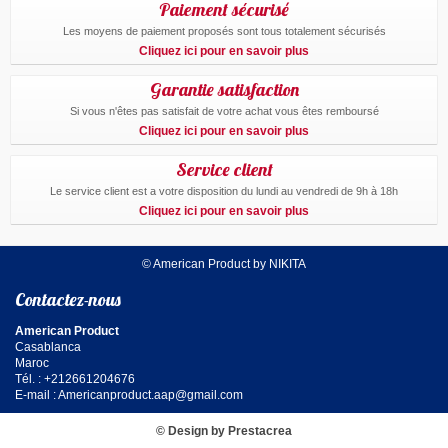
Paiement sécurisé
Les moyens de paiement proposés sont tous totalement sécurisés
Cliquez ici pour en savoir plus
Garantie satisfaction
Si vous n'êtes pas satisfait de votre achat vous êtes remboursé
Cliquez ici pour en savoir plus
Service client
Le service client est a votre disposition du lundi au vendredi de 9h à 18h
Cliquez ici pour en savoir plus
© American Product by NIKITA
Contactez-nous
American Product
Casablanca
Maroc
Tél. : +212661204676
E-mail :
Americanproduct.aap@gmail.com
© Design by Prestacrea