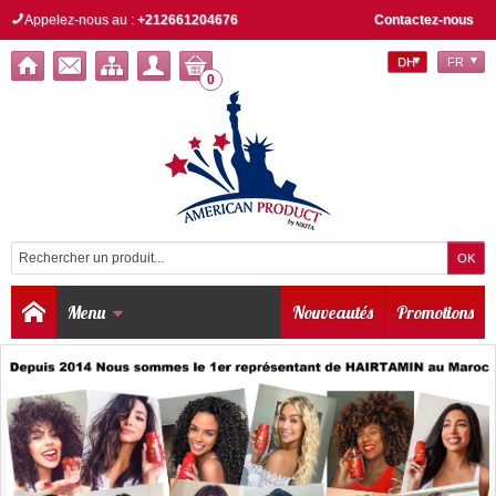
Appelez-nous au :
+212661204676
Contactez-nous
DH
FR
0
Menu
Nouveautés
Promotions