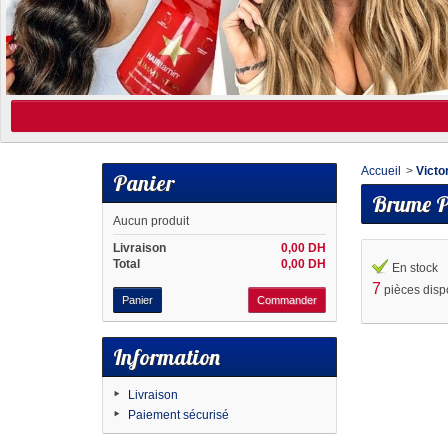
Accueil
>
Victo
Panier
Brume Pa
Aucun produit
Livraison
0,00 DH
Total
0,00 DH
En stock
7
pièces disp
Panier
Commander
Information
Livraison
Paiement sécurisé