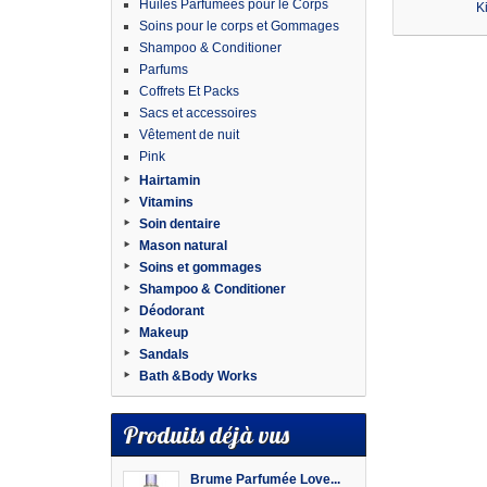
Huiles Parfumées pour le Corps
Ki
Soins pour le corps et Gommages
Shampoo & Conditioner
Parfums
Coffrets Et Packs
Sacs et accessoires
Vêtement de nuit
Pink
Hairtamin
Vitamins
Soin dentaire
Mason natural
Soins et gommages
Shampoo & Conditioner
Déodorant
Makeup
Sandals
Bath &Body Works
Produits déjà vus
Brume Parfumée Love...