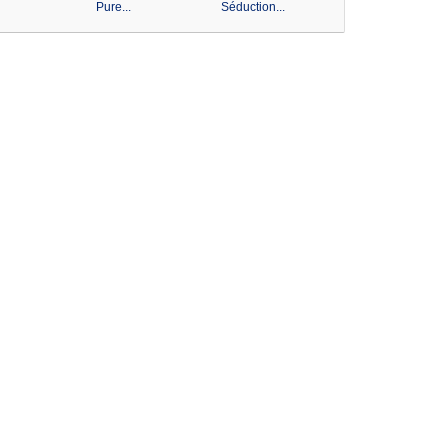
Pure...
Séduction...
Pure...