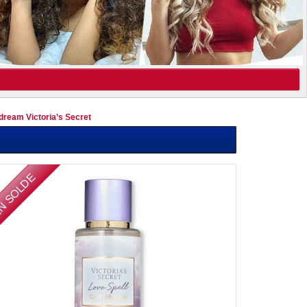
ream Victoria’s Secret
N SOLDE