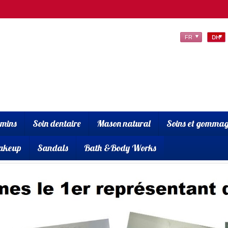
FR
DH
amins
Soin dentaire
Mason natural
Soins et gommag
akeup
Sandals
Bath &Body Works