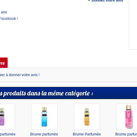
Donnez votre avis
 ami
 Facebook !
es
er à donner votre avis !
s produits dans la même catégorie :
parfumée
Brume parfumée
Brume Parfumée
Brume parf