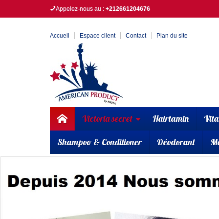
Appelez-nous au :
+212661204676
Accueil
Espace client
Contact
Plan du site
Victoria secret
Hairtamin
Vit
Shampoo & Conditioner
Déodorant
M