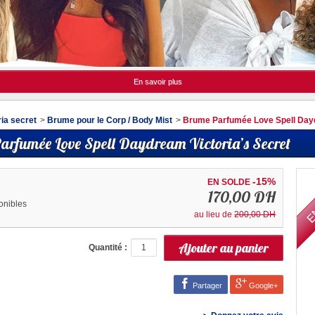
En savoir plus
ria secret
>
Brume pour le Corp / Body Mist
>
Brume Parfumée Love Spell Dayd
rfumée Love Spell Daydream Victoria’s Secret
E
-15%
EN SOLDE
170,00 DH
onibles
au lieu de
200,00 DH
Quantité :
Partager
Google+