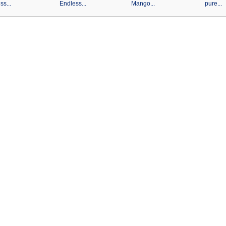
ss...
Endless...
Mango...
pure...