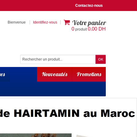
Contactez-nous
Votre panier
Bienvenue
Identifiez-vous
0
0.00 DH
produit
es
Nouveautés
Promotions