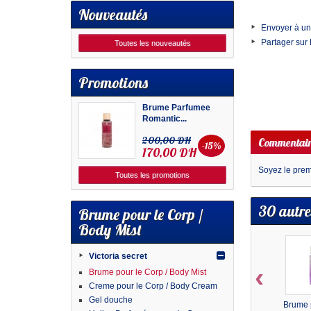
Nouveautés
Envoyer à un
Partager sur
Toutes les nouveautés
Promotions
Brume Parfumee
Romantic...
200,00 DH
Commentair
-15%
170,00 DH
Soyez le premi
Toutes les promotions
30 autre
Brume pour le Corp /
Body Mist
Victoria secret
‹
Brume pour le Corp / Body Mist
Creme pour le Corp / Body Cream
Gel douche
Brume 