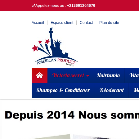
Appelez-nous au :
+212661204676
Accueil
Espace client
Contact
Plan du site
Victoria secret
Hairtamin
Vit
Shampoo & Conditioner
Déodorant
M