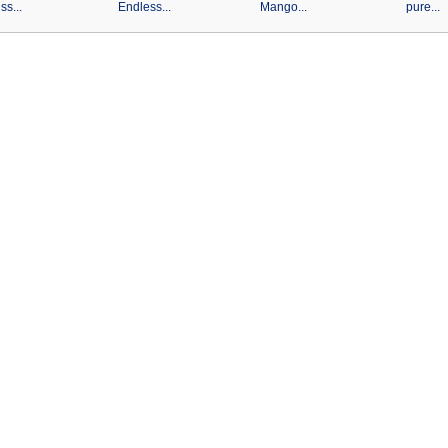
ss...
Endless...
Mango...
pure...