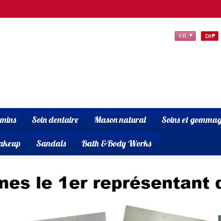
FR
DH
amins
Soin dentaire
Mason natural
Soins et gommag
akeup
Sandals
Bath &Body Works