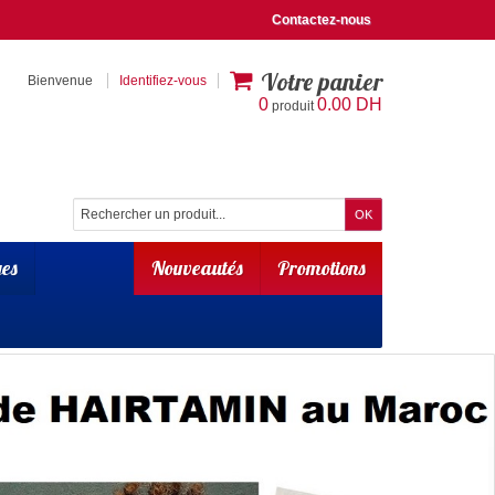
Contactez-nous
Votre panier
Bienvenue
Identifiez-vous
0
0.00 DH
produit
es
Nouveautés
Promotions