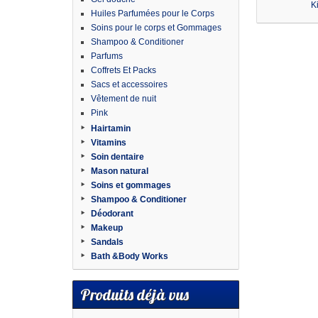
Ki
Huiles Parfumées pour le Corps
Soins pour le corps et Gommages
Shampoo & Conditioner
Parfums
Coffrets Et Packs
Sacs et accessoires
Vêtement de nuit
Pink
Hairtamin
Vitamins
Soin dentaire
Mason natural
Soins et gommages
Shampoo & Conditioner
Déodorant
Makeup
Sandals
Bath &Body Works
Produits déjà vus