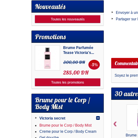
Nouveautés
Envoyer à un
Partager sur
Toutes les nouveautés
Promotions
Brume Parfumée
Tease Victoria's...
300,00 DH
Commentair
-5%
285,00 DH
Soyez le premi
Toutes les promotions
30 autre
Brume pour le Corp /
Body Mist
Victoria secret
‹
Brume pour le Corp / Body Mist
Creme pour le Corp / Body Cream
Brume 
Gel douche