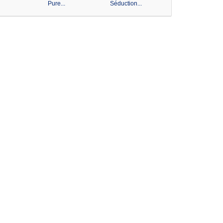
Pure...
Séduction...
Pure...