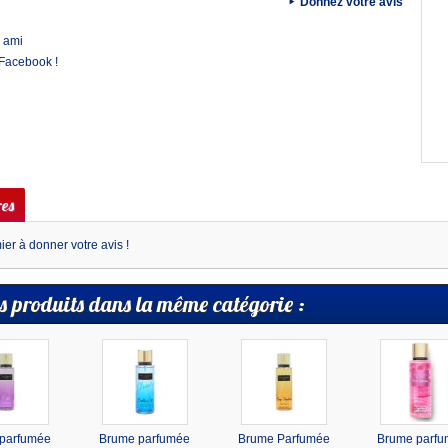
Donnez votre avis
 ami
 Facebook !
es
er à donner votre avis !
s produits dans la même catégorie :
parfumée
Brume parfumée
Brume Parfumée
Brume parf