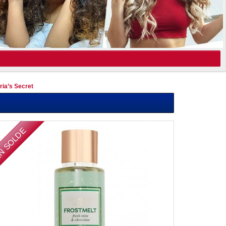
ia’s Secret
N SOLDE