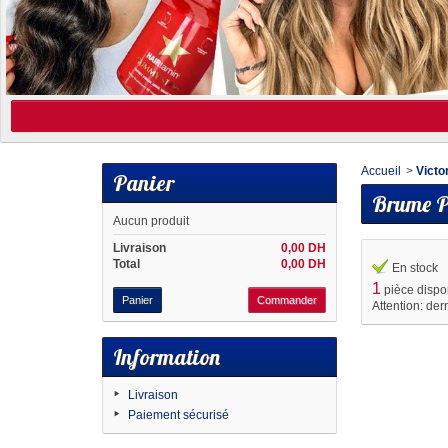
Accueil
>
Victo
Panier
Brume Pa
Aucun produit
Livraison
0,00 DH
Total
0,00 DH
En stock
1
pièce dispo
Panier
Commander
Attention: der
Information
Livraison
Paiement sécurisé