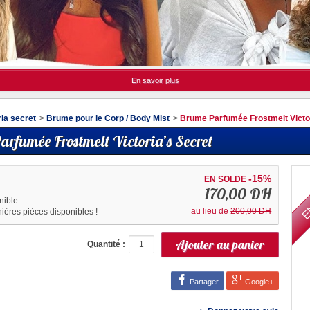
En savoir plus
ria secret
>
Brume pour le Corp / Body Mist
>
Brume Parfumée Frostmelt Victor
rfumée Frostmelt Victoria’s Secret
E
-15%
EN SOLDE
170,00 DH
nible
au lieu de
200,00 DH
nières pièces disponibles !
Quantité :
Partager
Google+