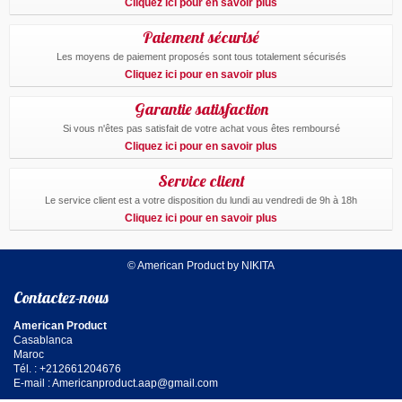
Cliquez ici pour en savoir plus
Paiement sécurisé
Les moyens de paiement proposés sont tous totalement sécurisés
Cliquez ici pour en savoir plus
Garantie satisfaction
Si vous n'êtes pas satisfait de votre achat vous êtes remboursé
Cliquez ici pour en savoir plus
Service client
Le service client est a votre disposition du lundi au vendredi de 9h à 18h
Cliquez ici pour en savoir plus
© American Product by NIKITA
Contactez-nous
American Product
Casablanca
Maroc
Tél. : +212661204676
E-mail :
Americanproduct.aap@gmail.com