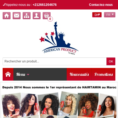
Appelez-nous au :
+212661204676
Contactez-nous
DH
FR
0
Menu
Nouveautés
Promotions