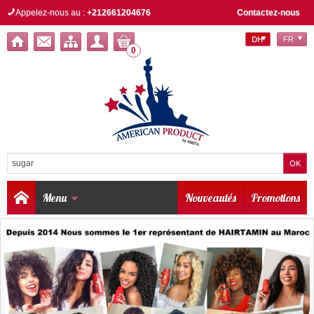
Appelez-nous au :
+212661204676
Contactez-nous
DH
FR
0
Menu
Nouveautés
Promotions