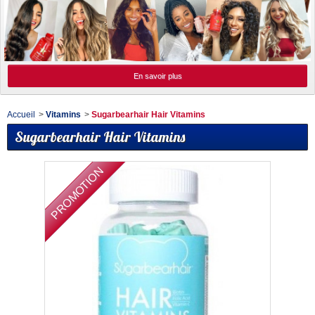
En savoir plus
Accueil
>
Vitamins
>
Sugarbearhair Hair Vitamins
Sugarbearhair Hair Vitamins
PROMOTION