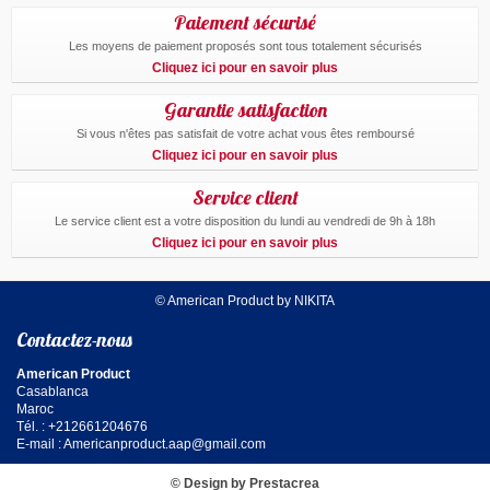
Paiement sécurisé
Les moyens de paiement proposés sont tous totalement sécurisés
Cliquez ici pour en savoir plus
Garantie satisfaction
Si vous n'êtes pas satisfait de votre achat vous êtes remboursé
Cliquez ici pour en savoir plus
Service client
Le service client est a votre disposition du lundi au vendredi de 9h à 18h
Cliquez ici pour en savoir plus
© American Product by NIKITA
Contactez-nous
American Product
Casablanca
Maroc
Tél. : +212661204676
E-mail :
Americanproduct.aap@gmail.com
© Design by Prestacrea